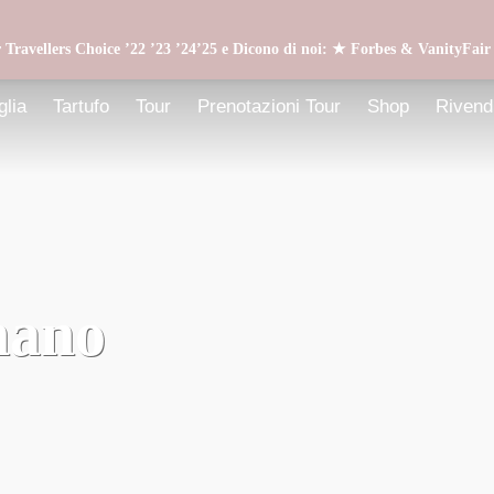
 Travellers Choice ’22 ’23 ’24’25 e Dicono di noi: ★ Forbes & VanityFai
glia
Tartufo
Tour
Prenotazioni Tour
Shop
Rivendi
nano