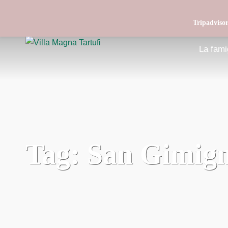
Product of Tuscany
Tripadvisor
La fami
Tag:
San Gimig