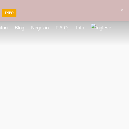
+
r
INFO
tori
Blog
Negozio
F.A.Q.
Info