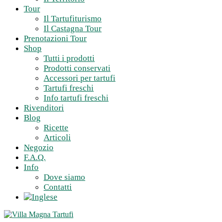
Tour
Il Tartufiturismo
Il Castagna Tour
Prenotazioni Tour
Shop
Tutti i prodotti
Prodotti conservati
Accessori per tartufi
Tartufi freschi
Info tartufi freschi
Rivenditori
Blog
Ricette
Articoli
Negozio
F.A.Q.
Info
Dove siamo
Contatti