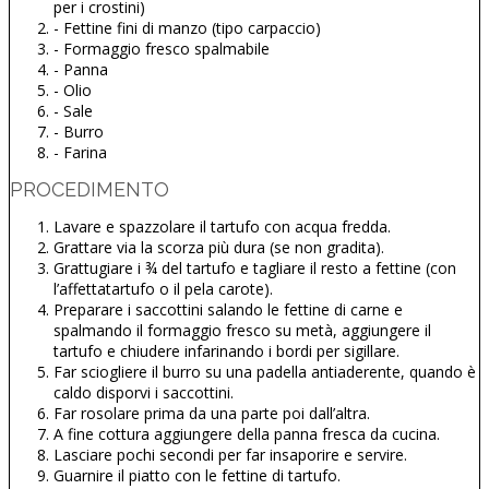
per i crostini)
- Fettine fini di manzo (tipo carpaccio)
- Formaggio fresco spalmabile
- Panna
- Olio
- Sale
- Burro
- Farina
PROCEDIMENTO
Lavare e spazzolare il tartufo con acqua fredda.
Grattare via la scorza più dura (se non gradita).
Grattugiare i ¾ del tartufo e tagliare il resto a fettine (con
l’affettatartufo o il pela carote).
Preparare i saccottini salando le fettine di carne e
spalmando il formaggio fresco su metà, aggiungere il
tartufo e chiudere infarinando i bordi per sigillare.
Far sciogliere il burro su una padella antiaderente, quando è
caldo disporvi i saccottini.
Far rosolare prima da una parte poi dall’altra.
A fine cottura aggiungere della panna fresca da cucina.
Lasciare pochi secondi per far insaporire e servire.
Guarnire il piatto con le fettine di tartufo.