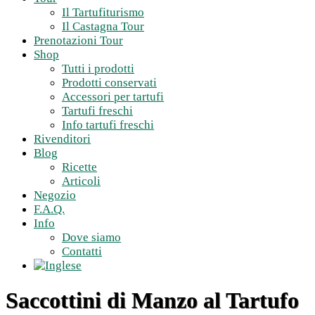
Il Tartufiturismo
Il Castagna Tour
Prenotazioni Tour
Shop
Tutti i prodotti
Prodotti conservati
Accessori per tartufi
Tartufi freschi
Info tartufi freschi
Rivenditori
Blog
Ricette
Articoli
Negozio
F.A.Q.
Info
Dove siamo
Contatti
Saccottini di Manzo al Tartufo