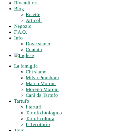
Rivenditori
Blog
Ricette
Articoli
Negozio
F.A.Q.
Info
Dove siamo
Contatti
La famiglia
Chi siamo
Milva Piomboni
Marco Moroni
Moreno Moroni
Cani da Tartufo
Tartufo
I tartufi
Tartufo biologico
Tartuficoltura
Il Territorio
Tour