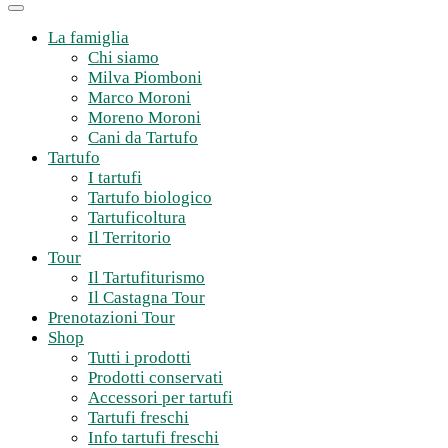
La famiglia
Chi siamo
Milva Piomboni
Marco Moroni
Moreno Moroni
Cani da Tartufo
Tartufo
I tartufi
Tartufo biologico
Tartuficoltura
Il Territorio
Tour
Il Tartufiturismo
Il Castagna Tour
Prenotazioni Tour
Shop
Tutti i prodotti
Prodotti conservati
Accessori per tartufi
Tartufi freschi
Info tartufi freschi